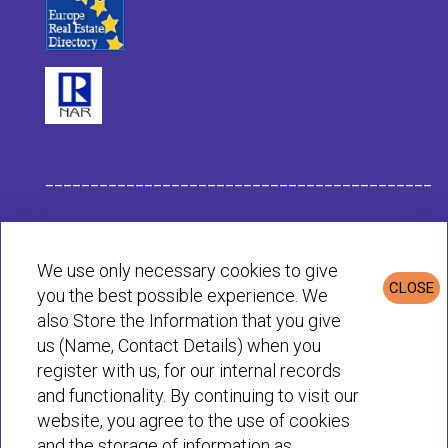
___________________________________________
Данные компании Habit
We use only necessary cookies to give
CLOSE
you the best possible experience. We
Политика конфиденциальности и cookie
also Store the Information that you give
us (Name, Contact Details) when you
register with us, for our internal records
© Habit 2001-2025 All rights reserved
and functionality. By continuing to visit our
website, you agree to the use of cookies
and the storage of information as