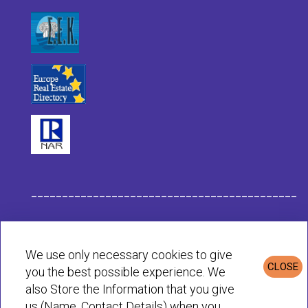
___________________________________________
Данные компании Habit
We use only necessary cookies to give
CLOSE
you the best possible experience. We
Политика конфиденциальности и cookie
also Store the Information that you give
us (Name, Contact Details) when you