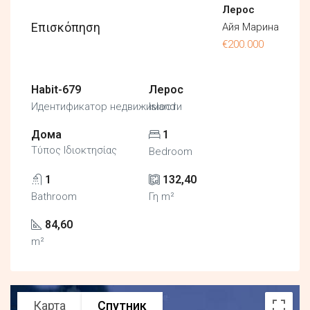
Лерос
Επισκόπηση
Айя Марина
€200.000
Habit-679
Лерос
Идентификатор недвижимости
Island
Дома
1
Τύπος Ιδιοκτησίας
Bedroom
1
132,40
Bathroom
Γη m²
84,60
m²
Карта
Спутник