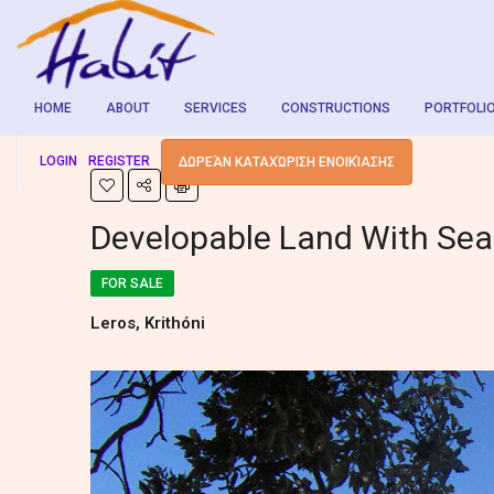
HOME
ABOUT
SERVICES
CONSTRUCTIONS
PORTFOLI
LOGIN
REGISTER
ΔΩΡΕΆΝ ΚΑΤΑΧΏΡΙΣΗ ΕΝΟΙΚΊΑΣΗΣ
Developable Land With Sea
FOR SALE
Leros, Krithóni