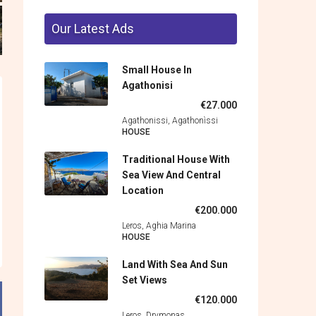
Our Latest Ads
Small House In
Agathonisi
€27.000
Agathonissi, Agathonìssi
HOUSE
Traditional House With
Sea View And Central
Location
€200.000
Leros, Aghia Marina
HOUSE
Land With Sea And Sun
Set Views
€120.000
Leros, Drymonas