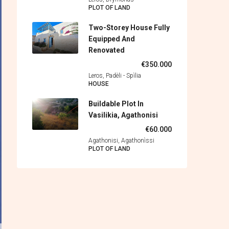
PLOT OF LAND
Two-Storey House Fully
Equipped And
Renovated
€350.000
Leros, Padèli - Spìlia
HOUSE
Buildable Plot In
Vasilikia, Agathonisi
€60.000
Agathonisi, Agathonìssi
PLOT OF LAND