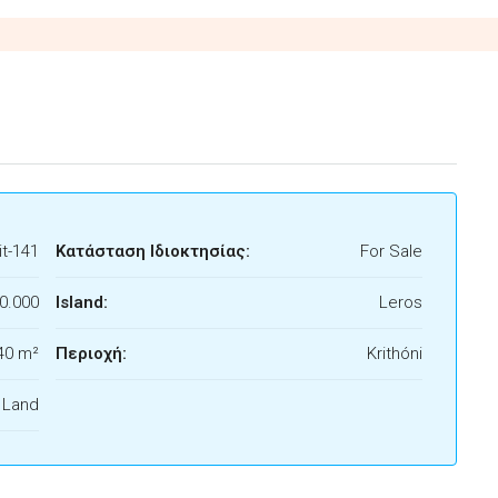
t-141
Κατάσταση Ιδιοκτησίας:
For Sale
0.000
Island:
Leros
40 m²
Περιοχή:
Krithóni
f Land