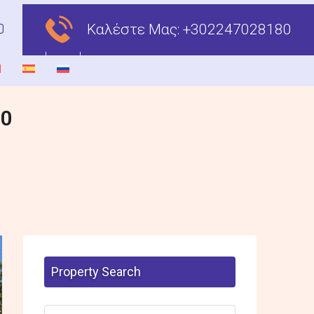
Καλέστε Μας:
+302247028180
00
Property Search