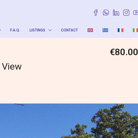
O
F.A.Q.
LISTINGS
CONTACT
€80.0
 View