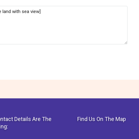
ntact Details Are The
Find Us On The Map
ing: