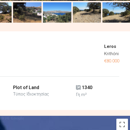
Leros
Krithóni
€80.000
Plot of Land
1340
Τύπος Ιδιοκτησίας
Γη m²