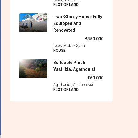
PLOT OF LAND
Two-Storey House Fully
Equipped And
Renovated
€350.000
Leros, Padèli - Spìlia
HOUSE
Buildable Plot In
Vasilikia, Agathonisi
€60.000
Agathonisi, Agathonìssi
PLOT OF LAND