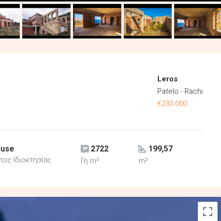
Leros
Patelo - Rachi
€230.000
use
2722
199,57
πος Ιδιοκτησίας
Γη m²
m²