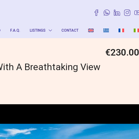
O
F.A.Q.
LISTINGS
CONTACT
€230.0
ith A Breathtaking View