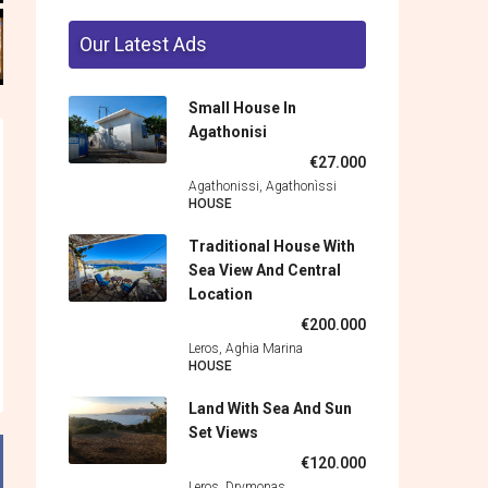
Our Latest Ads
Small House In
Agathonisi
€27.000
Agathonissi, Agathonìssi
HOUSE
Traditional House With
Sea View And Central
Location
€200.000
Leros, Aghia Marina
HOUSE
Land With Sea And Sun
Set Views
€120.000
Leros, Drymonas