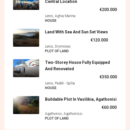
Central Location
€200.000
Leros, Aghia Marina
HOUSE
Land With Sea And Sun Set Views
€120.000
Leros, Drymonas
PLOT OF LAND
Two-Storey House Fully Equipped
And Renovated
€350.000
Leros, Padèli - Spìlia
HOUSE
Buildable Plot In Vasilikia, Agathonisi
€60.000
Agathonisi, Agathonìssi
PLOT OF LAND