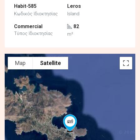
Habit-585
Leros
Κωδικός Ιδιοκτησίας
Island
Commercial
82
Τύπος Ιδιοκτησίας
m²
Map
Satellite