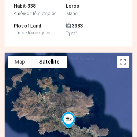
Habit-338
Leros
Κωδικός Ιδιοκτησίας
Island
Plot of Land
3383
Τύπος Ιδιοκτησίας
Γη m²
Map
Satellite