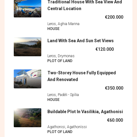
Traditional House With Sea View And
Central Location
€200.000
Leros, Aghia Marina
HOUSE
Land With Sea And Sun Set Views
€120.000
Leros, Drymonas
PLOT OF LAND
Two-Storey House Fully Equipped
And Renovated
€350.000
Leros, Padèli - Spìlia
HOUSE
Buildable Plot In Vasilikia, Agathonisi
€60.000
Agathonisi, Agathonìssi
PLOT OF LAND