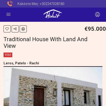
Καλέστε Μας:
+302247028180
€95.000
Traditional House With Land And
View
SOLD
Leros, Patelo - Rachi