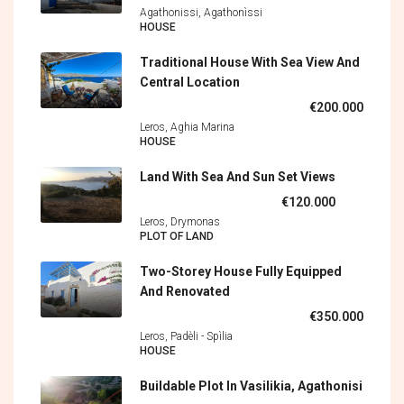
Agathonissi, Agathonìssi
HOUSE
Traditional House With Sea View And
Central Location
€200.000
Leros, Aghia Marina
HOUSE
Land With Sea And Sun Set Views
€120.000
Leros, Drymonas
PLOT OF LAND
Two-Storey House Fully Equipped
And Renovated
€350.000
Leros, Padèli - Spìlia
HOUSE
Buildable Plot In Vasilikia, Agathonisi