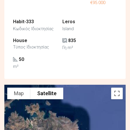
€95.000
Habit-333
Leros
Κωδικός Ιδιοκτησίας
Island
House
835
Τύπος Ιδιοκτησίας
Γη m²
50
m²
Map
Satellite